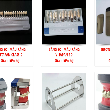
NG SOI MÀU RĂNG
BẢNG SOI MÀU RĂNG
GƯƠN
ITAPAN CLASSIC
VITAPAN 3D
Giá : Liên hệ
Giá : Liên hệ
G