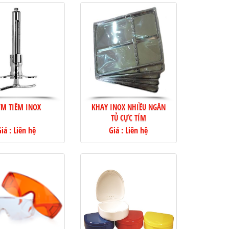
M TIÊM INOX
KHAY INOX NHIỀU NGĂN
TỦ CỰC TÍM
iá : Liên hệ
Giá : Liên hệ