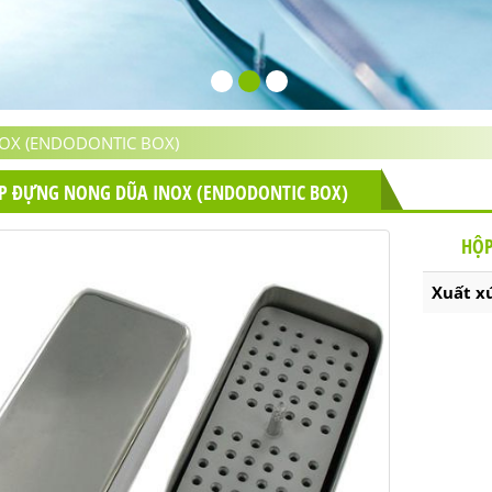
OX (ENDODONTIC BOX)
P ĐỰNG NONG DŨA INOX (ENDODONTIC BOX)
HỘP
Xuất x