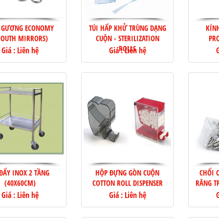
 GƯƠNG ECONOMY
TÚI HẤP KHỬ TRÙNG DẠNG
KÍN
OUTH MIRRORS)
CUỘN - STERILIZATION
PRO
ROLLS
Giá : Liên hệ
Giá : Liên hệ
G
 ĐẨY INOX 2 TẦNG
HỘP ĐỰNG GÒN CUỘN
CHỔI 
(40X60CM)
COTTON ROLL DISPENSER
RĂNG T
Giá : Liên hệ
Giá : Liên hệ
G