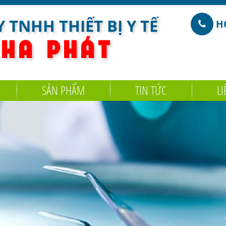
 TNHH THIẾT BỊ Y TẾ
HO
 H A
P H Á T
SẢN PHẨM
TIN TỨC
LI