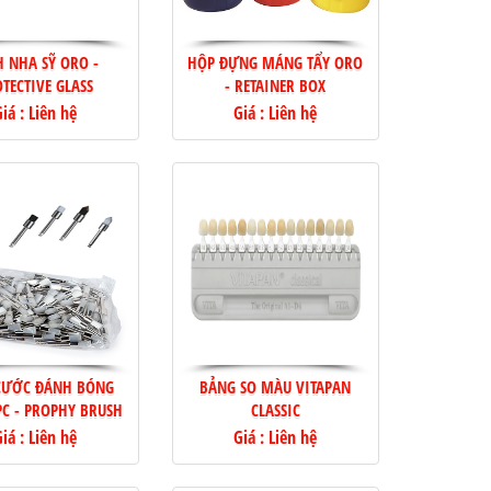
H NHA SỸ ORO -
HỘP ĐỰNG MÁNG TẨY ORO
TECTIVE GLASS
- RETAINER BOX
iá : Liên hệ
Giá : Liên hệ
CƯỚC ĐÁNH BÓNG
BẢNG SO MÀU VITAPAN
PC - PROPHY BRUSH
CLASSIC
iá : Liên hệ
Giá : Liên hệ