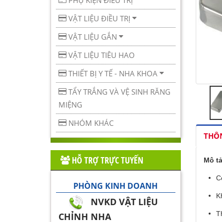
PHỤ KIỆN ĐIỀU TRỊ
VẬT LIỆU ĐIỀU TRỊ
VẬT LIỆU GẮN
VẬT LIỆU TIÊU HAO
THIẾT BỊ Y TẾ - NHA KHOA
TẨY TRẮNG VÀ VỆ SINH RĂNG
MIỆNG
NHÓM KHÁC
THÔN
HỖ TRỢ TRỰC TUYẾN
Mô t
C
PHÒNG KINH DOANH
K
NVKD VẬT LIỆU
T
CHỈNH NHA