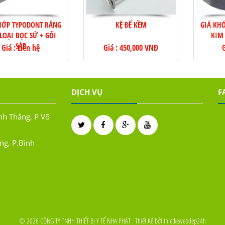
HỚP TYPODONT RĂNG
KỆ ĐỂ KỀM
GIÁ KH
LOẠI BỌC SỨ + GỐI
KIM 
SÁP
Giá : Liên hệ
Giá : 450,000 VNĐ
G
DỊCH VỤ
F
nh Thắng, P Võ
g, P.Bình
©
2026
CÔNG TY TNHH THIẾT BỊ Y TẾ NHA PHÁT .
Thiết Kế bởi
thietkewebdep24h