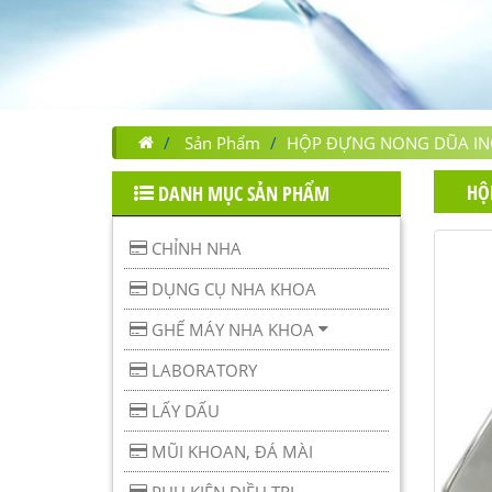
Sản Phẩm
HỘP ĐỰNG NONG DŨA IN
HỘ
DANH MỤC SẢN PHẨM
CHỈNH NHA
DỤNG CỤ NHA KHOA
GHẾ MÁY NHA KHOA
LABORATORY
LẤY DẤU
MŨI KHOAN, ĐÁ MÀI