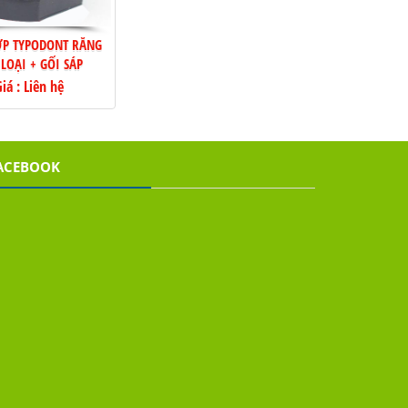
ỚP TYPODONT RĂNG
LOẠI + GỐI SÁP
iá : Liên hệ
ACEBOOK