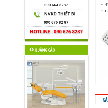
090 664 8287
4
H
NVKD THIẾT BỊ
090 676 82 87
HOTLINE : 090 676 8287
QUẢNG CÁO
SẢ