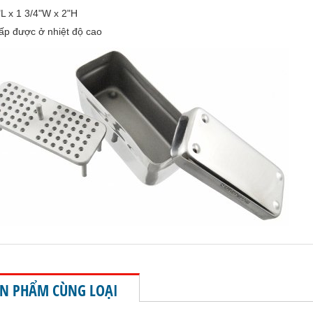
"L x 1 3/4"W x 2"H
ấp được ở nhiệt độ cao
N PHẨM CÙNG LOẠI