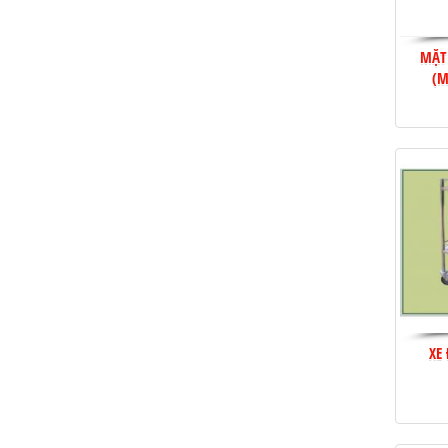
MẶT
(M
XE