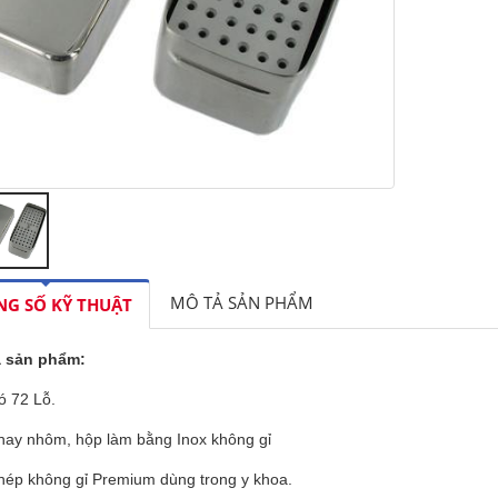
MÔ TẢ SẢN PHẨM
G SỐ KỸ THUẬT
ả sản phẩm:
ó 72 Lỗ.
hay nhôm, hộp làm bằng Inox không gỉ
hép không gỉ Premium dùng trong y khoa.