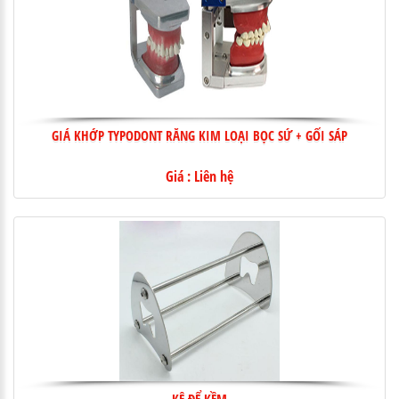
GIÁ KHỚP TYPODONT RĂNG KIM LOẠI BỌC SỨ + GỐI SÁP
Giá : Liên hệ
KỆ ĐỂ KỀM