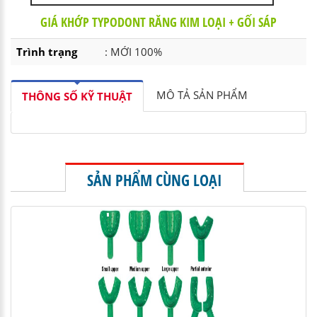
GIÁ KHỚP TYPODONT RĂNG KIM LOẠI + GỐI SÁP
Trình trạng
: MỚI 100%
MÔ TẢ SẢN PHẨM
THÔNG SỐ KỸ THUẬT
SẢN PHẨM CÙNG LOẠI