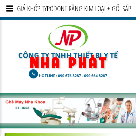
GIÁ KHỚP TYPODONT RĂNG KIM LOẠI + GỐI SÁP
CÔNG TY TNHH THIẾT BỊ Y TẾ
N H A
P H Á T
HOTLINE : 090 676 8287 - 090 664 8287