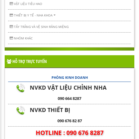
VẬT LIỆU TIÊU HAO
THIẾT BỊ Y TẾ - NHA KHOA
TẨY TRẮNG VÀ VỆ SINH RĂNG MIỆNG
NHÓM KHÁC
HỖ TRỢ TRỰC TUYẾN
PHÒNG KINH DOANH
NVKD VẬT LIỆU CHỈNH NHA
090 664 8287
NVKD THIẾT BỊ
090 676 82 87
HOTLINE : 090 676 8287