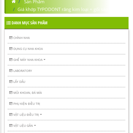
Sản Phẩm
Giá khớp TYPODONT răng kim loại + gối sáp
DANH MỤC SẢN PHẨM
CHỈNH NHA
DỤNG CỤ NHA KHOA
GHẾ MÁY NHA KHOA
LABORATORY
LẤY DẤU
MŨI KHOAN, ĐÁ MÀI
PHỤ KIỆN ĐIỀU TRỊ
VẬT LIỆU ĐIỀU TRỊ
VẬT LIỆU GẮN