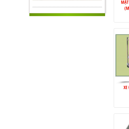
MẶT
(M
XE