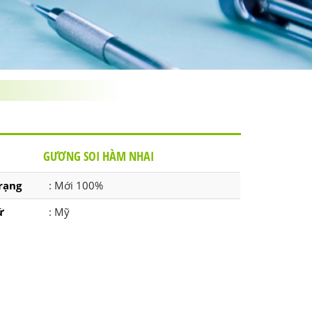
GƯƠNG SOI HÀM NHAI
rạng
: Mới 100%
ứ
: Mỹ