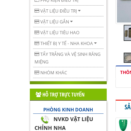
PHỤ KIỆN ĐIỀU TRỊ
VẬT LIỆU ĐIỀU TRỊ
VẬT LIỆU GẮN
VẬT LIỆU TIÊU HAO
THIẾT BỊ Y TẾ - NHA KHOA
TẨY TRẮNG VÀ VỆ SINH RĂNG
MIỆNG
THÔN
NHÓM KHÁC
HỖ TRỢ TRỰC TUYẾN
SẢ
PHÒNG KINH DOANH
NVKD VẬT LIỆU
CHỈNH NHA