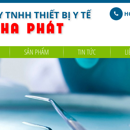
 TNHH THIẾT BỊ Y TẾ
HO
 H A
P H Á T
SẢN PHẨM
TIN TỨC
LI