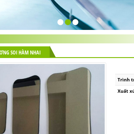
ƠNG SOI HÀM NHAI
Trình t
Xuất x