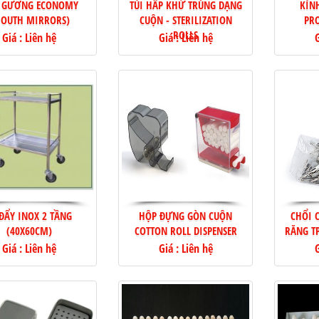
 GƯƠNG ECONOMY
TÚI HẤP KHỬ TRÙNG DẠNG
KÍN
OUTH MIRRORS)
CUỘN - STERILIZATION
PRO
ROLLS
Giá : Liên hệ
Giá : Liên hệ
G
 ĐẨY INOX 2 TẦNG
HỘP ĐỰNG GÒN CUỘN
CHỔI 
(40X60CM)
COTTON ROLL DISPENSER
RĂNG T
Giá : Liên hệ
Giá : Liên hệ
G