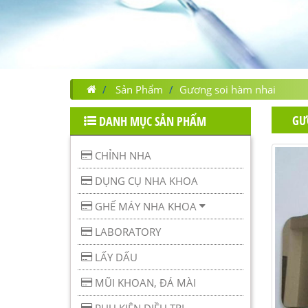
Sản Phẩm
Gương soi hàm nhai
GƯ
DANH MỤC SẢN PHẨM
CHỈNH NHA
DỤNG CỤ NHA KHOA
GHẾ MÁY NHA KHOA
LABORATORY
LẤY DẤU
MŨI KHOAN, ĐÁ MÀI