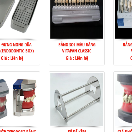
 ĐỰNG NONG DŨA
BẢNG SOI MÀU RĂNG
BẢNG
 (ENDODONTIC BOX)
VITAPAN CLASSIC
Giá : Liên hệ
Giá : Liên hệ
G
HỚP TYPODONT RĂNG
KỆ ĐỂ KỀM
GIÁ KH