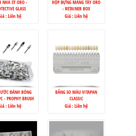
H NHA SỸ ORO -
HỘP ĐỰNG MÁNG TẨY ORO
TECTIVE GLASS
- RETAINER BOX
iá : Liên hệ
Giá : Liên hệ
CƯỚC ĐÁNH BÓNG
BẢNG SO MÀU VITAPAN
PC - PROPHY BRUSH
CLASSIC
iá : Liên hệ
Giá : Liên hệ