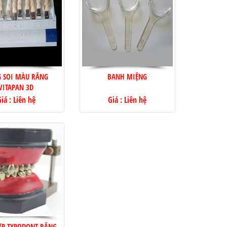
 SOI MÀU RĂNG
BANH MIỆNG
VITAPAN 3D
iá : Liên hệ
Giá : Liên hệ
ỚP TYPODONT RĂNG