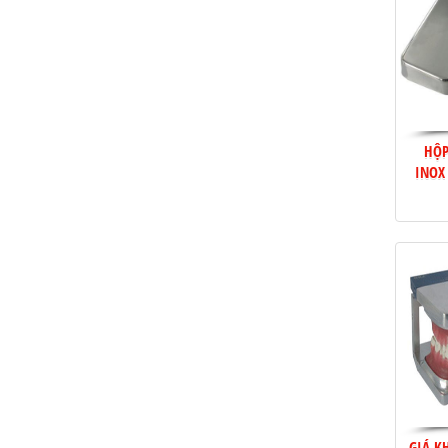
HỘP
INOX
GIÁ K