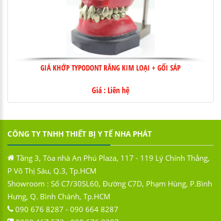
GIÁ KHỚP TYPODONT RĂNG KIM LOẠI + GỐI SÁP
Giá : Liên hệ
CÔNG TY TNHH THIẾT BỊ Y TẾ NHA PHÁT
Tầng 3, Tòa nhà An Phú Plaza, 117 - 119 Lý Chính Thắng,
P Võ Thị Sáu, Q.3, Tp.HCM
Showroom : Số C7/30SL60, Đường C7D, Phạm Hùng, P.Bình
Hưng, Q. Bình Chánh, Tp.HCM
090 676 8287 - 090 664 8287