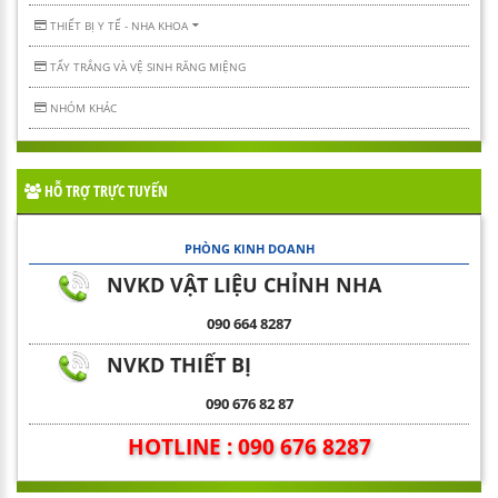
THIẾT BỊ Y TẾ - NHA KHOA
TẨY TRẮNG VÀ VỆ SINH RĂNG MIỆNG
NHÓM KHÁC
HỖ TRỢ TRỰC TUYẾN
PHÒNG KINH DOANH
NVKD VẬT LIỆU CHỈNH NHA
090 664 8287
NVKD THIẾT BỊ
090 676 82 87
HOTLINE : 090 676 8287