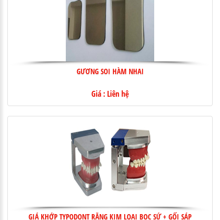
GƯƠNG SOI HÀM NHAI
Giá : Liên hệ
GIÁ KHỚP TYPODONT RĂNG KIM LOẠI BỌC SỨ + GỐI SÁP