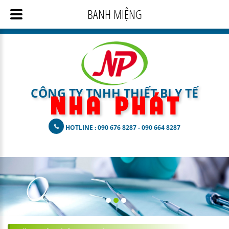
BANH MIỆNG
CÔNG TY TNHH THIẾT BỊ Y TẾ
N H A
P H Á T
HOTLINE : 090 676 8287 - 090 664 8287