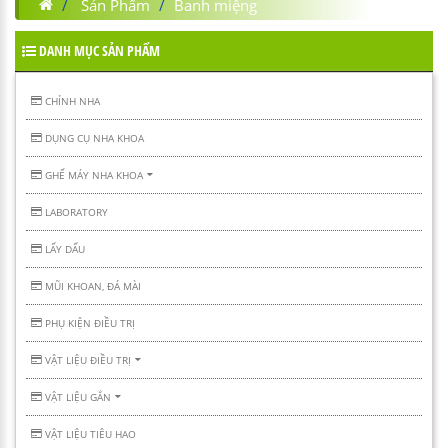
Sản Phẩm
Banh miệng
DANH MỤC SẢN PHẨM
CHỈNH NHA
DỤNG CỤ NHA KHOA
GHẾ MÁY NHA KHOA
LABORATORY
LẤY DẤU
MŨI KHOAN, ĐÁ MÀI
PHỤ KIỆN ĐIỀU TRỊ
VẬT LIỆU ĐIỀU TRỊ
VẬT LIỆU GẮN
VẬT LIỆU TIÊU HAO