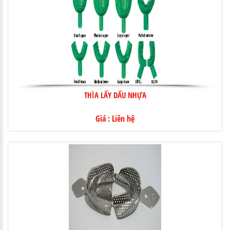
THÌA LẤY DẤU NHỰA
Giá : Liên hệ