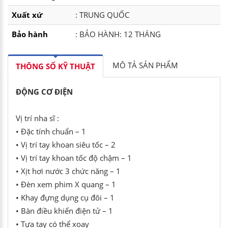
Xuất xứ
: TRUNG QUỐC
Bảo hành
: BẢO HÀNH: 12 THÁNG
MÔ TẢ SẢN PHẨM
THÔNG SỐ KỸ THUẬT
ĐỘNG CƠ ĐIỆN
Vị trí nha sĩ :
•
Đặc tính chuẩn – 1
•
Vị trí tay khoan siêu tốc – 2
•
Vị trí tay khoan tốc độ chậm – 1
•
Xịt hơi nước 3 chức năng – 1
•
Đèn xem phim X quang – 1
•
Khay đựng dụng cụ đôi – 1
•
Bàn điều khiển điện tử – 1
•
Tựa tay có thể xoay