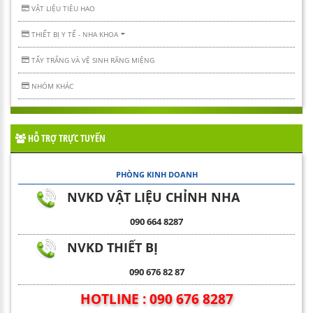
VẬT LIỆU TIÊU HAO
THIẾT BỊ Y TẾ - NHA KHOA
TẨY TRẮNG VÀ VỆ SINH RĂNG MIỆNG
NHÓM KHÁC
HỖ TRỢ TRỰC TUYẾN
PHÒNG KINH DOANH
NVKD VẬT LIỆU CHỈNH NHA
090 664 8287
NVKD THIẾT BỊ
090 676 82 87
HOTLINE : 090 676 8287