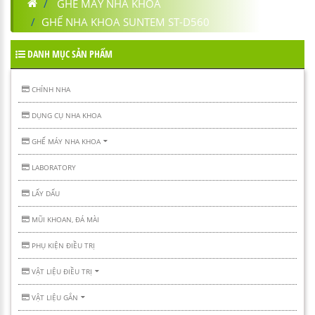
GHẾ MÁY NHA KHOA
GHẾ NHA KHOA SUNTEM ST-D560
DANH MỤC SẢN PHẨM
CHỈNH NHA
DỤNG CỤ NHA KHOA
GHẾ MÁY NHA KHOA
LABORATORY
LẤY DẤU
MŨI KHOAN, ĐÁ MÀI
PHỤ KIỆN ĐIỀU TRỊ
VẬT LIỆU ĐIỀU TRỊ
VẬT LIỆU GẮN