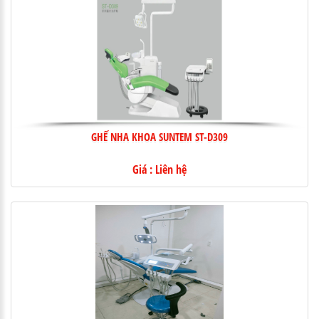
GHẾ NHA KHOA SUNTEM ST-D309
Giá : Liên hệ