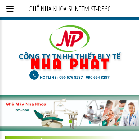
GHẾ NHA KHOA SUNTEM ST-D560
CÔNG TY TNHH THIẾT BỊ Y TẾ
N H A
P H Á T
HOTLINE : 090 676 8287 - 090 664 8287