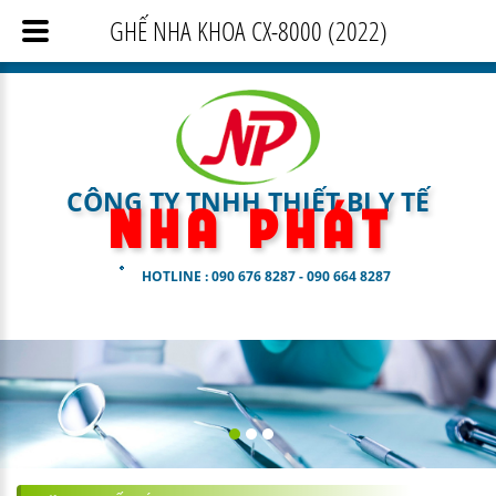
GHẾ NHA KHOA CX-8000 (2022)
CÔNG TY TNHH THIẾT BỊ Y TẾ
N H A
P H Á T
HOTLINE : 090 676 8287 - 090 664 8287