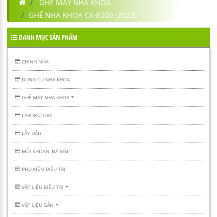
GHẾ MÁY NHA KHOA
GHẾ NHA KHOA CX-8000 (2022)
DANH MỤC SẢN PHẨM
CHỈNH NHA
DỤNG CỤ NHA KHOA
GHẾ MÁY NHA KHOA
LABORATORY
LẤY DẤU
MŨI KHOAN, ĐÁ MÀI
PHỤ KIỆN ĐIỀU TRỊ
VẬT LIỆU ĐIỀU TRỊ
VẬT LIỆU GẮN