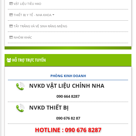
VẬT LIỆU TIÊU HAO
THIẾT BỊ Y TẾ - NHA KHOA
TẨY TRẮNG VÀ VỆ SINH RĂNG MIỆNG
NHÓM KHÁC
HỖ TRỢ TRỰC TUYẾN
PHÒNG KINH DOANH
NVKD VẬT LIỆU CHỈNH NHA
090 664 8287
NVKD THIẾT BỊ
090 676 82 87
HOTLINE : 090 676 8287